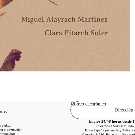
Correo electrónico
ntos.
Envíos 24/48 horas desde 1
ratuitos
Enviamos a todo el mundo.
nto y devolución
Envío España península y Baleares
 privacidad
Canarias 6,99€. Envío gratuito a part