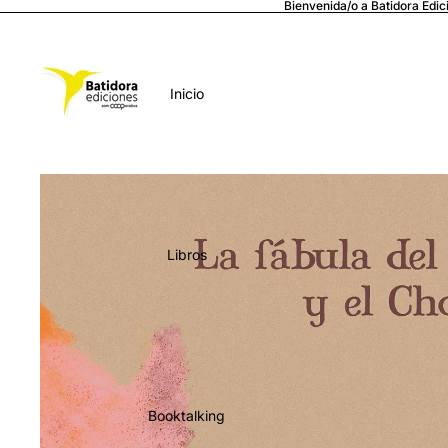
Bienvenida/o a Batidora Edic
Inicio
Libros
Booktalking